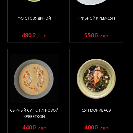
ФО С ГОВЯДИНОЙ
ГРИБНОЙ КРЕМ-СУП
480
550
q
q
шт.
шт
СЫРНЫЙ СУП С ТИГРОВОЙ
СУП МОРИВАСЭ
КРЕВЕТКОЙ
440
400
q
q
шт
шт