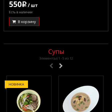
550
q
/
шт
Есть в наличии
В корзину
Супы
Элемент(ы) 1 - 5 из 12
НОВИНКА