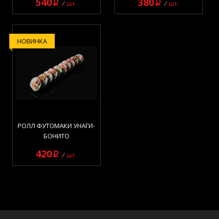
540
380
q
q
шт.
шт.
НОВИНКА
РОЛЛ ФУТОМАКИ УНАГИ-
БОНИТО
420
q
шт.
Роллы
элемент(ы) 1 - 24 из 49