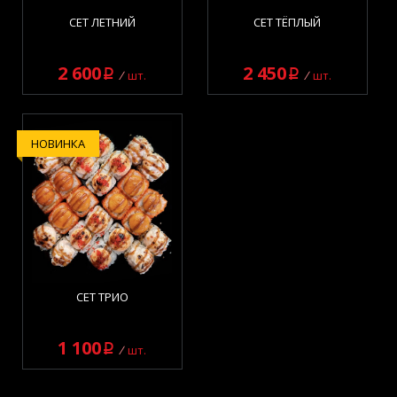
СЕТ ЛЕТНИЙ
СЕТ ТЁПЛЫЙ
2 600
2 450
q
q
шт.
шт.
НОВИНКА
СЕТ ТРИО
1 100
q
шт.