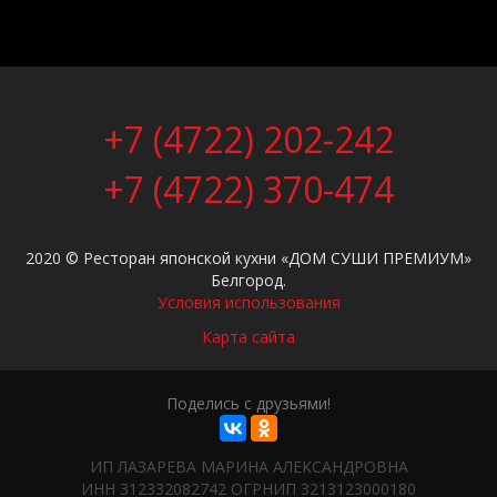
Сеты
элемент(ы) 24 из 24
сет Супер
+7 (4722) 202-242
сет Макси
сет Премиум
+7 (4722) 370-474
сет Гурман
сет Хит
сет Орион
Сет Суши Дом
2020 © Ресторан японской кухни «ДОМ СУШИ ПРЕМИУМ»
Сет Сакура
Белгород.
Сет Трио
Условия использования
Сет Тёплый
Карта сайта
Сет летний
Сет Корпоратив
сет Мега
Поделись с друзьями!
сет Запеченный
сет Популярный
сет Темпура
ИП ЛАЗАРЕВА МАРИНА АЛЕКСАНДРОВНА
Сет Фьюжн
ИНН 312332082742 ОГРНИП 3213123000180