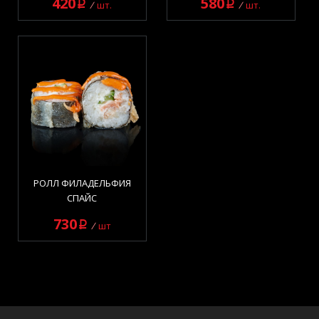
420
580
q
q
шт.
шт.
РОЛЛ ФИЛАДЕЛЬФИЯ
СПАЙС
730
q
шт
Горячие роллы
элемент(ы) 13 из 13